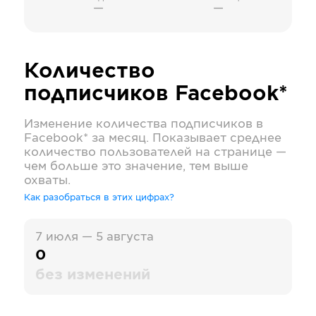
—
—
Количество
подписчиков
Facebook*
Изменение количества подписчиков в
Facebook*
за месяц. Показывает среднее
количество пользователей на странице —
чем больше это значение, тем выше
охваты.
Как разобраться в этих цифрах?
7 июля — 5 августа
0
без изменений