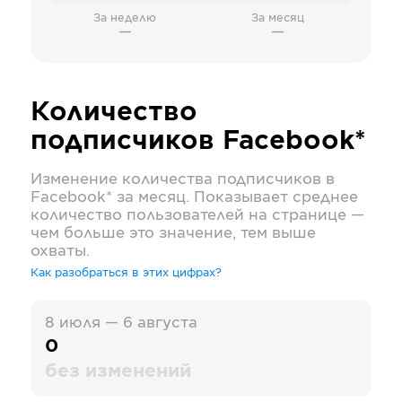
За неделю
За месяц
—
—
Количество
подписчиков
Facebook*
Изменение количества подписчиков в
Facebook*
за месяц. Показывает среднее
количество пользователей на странице —
чем больше это значение, тем выше
охваты.
Как разобраться в этих цифрах?
8 июля — 6 августа
0
без изменений