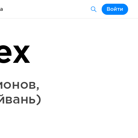
а
Войти
ex
ионов
,
йвань)