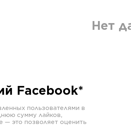
Нет д
ций
Facebook*
вленных пользователями в
днюю сумму лайков,
е — это позволяет оценить