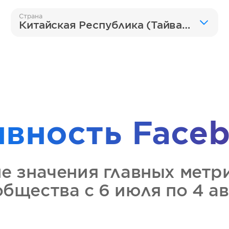
Страна
Китайская Республика (Тайвань)
ивность
Faceb
ие значения главных метр
общества
с 6 июля по 4 а