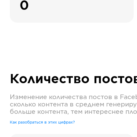
0
Количество посто
Изменение количества постов в
Face
сколько контента в среднем генериру
больше контента, тем интереснее пл
Как разобраться в этих цифрах?