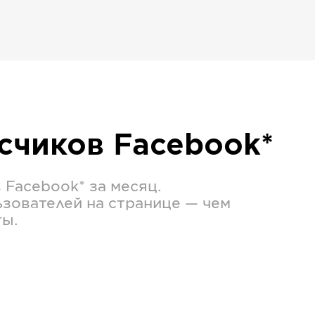
исчиков
Facebook*
в
Facebook*
за месяц.
зователей на странице — чем
ты.