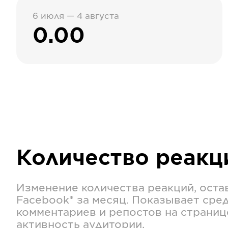
6 июля — 4 августа
0.00
Количество реак
Изменение количества реакций, оста
Facebook*
за месяц. Показывает сре
комментариев и репостов на страниц
активность аудитории.