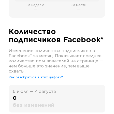
За неделю
За месяц
—
—
Количество
подписчиков
Facebook*
Изменение количества подписчиков в
Facebook*
за месяц. Показывает среднее
количество пользователей на странице —
чем больше это значение, тем выше
охваты.
Как разобраться в этих цифрах?
6 июля — 4 августа
0
без изменений