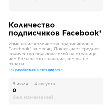
—
—
Количество
подписчиков
Facebook*
Изменение количества подписчиков в
Facebook*
за месяц. Показывает среднее
количество пользователей на странице —
чем больше это значение, тем выше
охваты.
Как разобраться в этих цифрах?
6 июля — 4 августа
0
без изменений