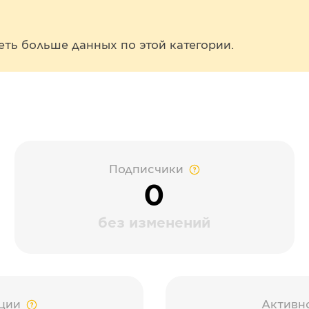
еть больше данных по этой категории.
Подписчики
0
без изменений
ции
Активн