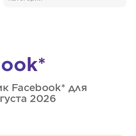
ook*
ик
Facebook*
для
вгуста 2026