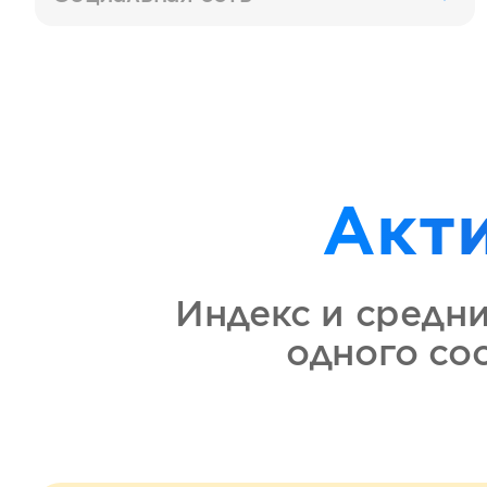
Акт
Индекс и средн
одного с