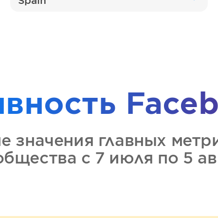
Spain
ивность
Faceb
ие значения главных метр
ообщества
с 7 июля по 5 а