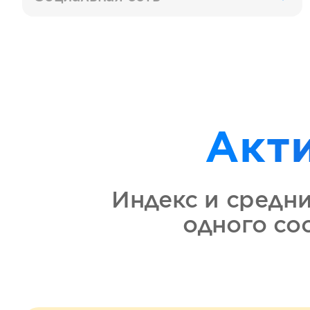
Акт
Индекс и средн
одного с