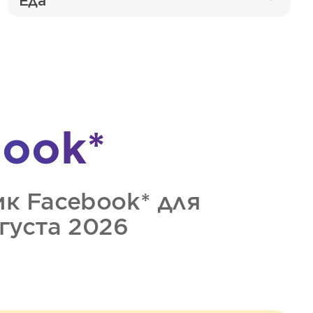
Еда
ook*
ик
Facebook*
для
вгуста 2026