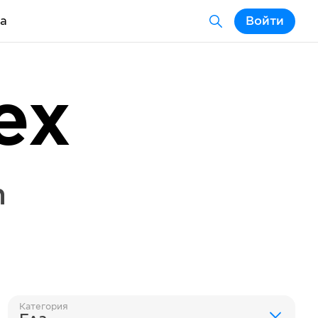
а
Войти
ex
n
Категория