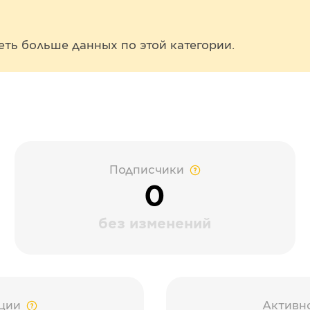
еть больше данных по этой категории.
Подписчики
0
без изменений
ции
Активн