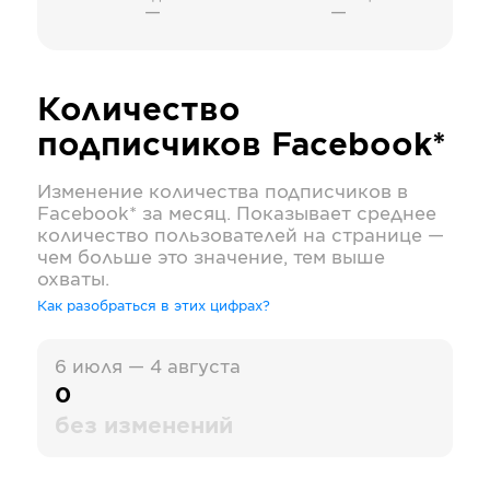
—
—
Количество
подписчиков
Facebook*
Изменение количества подписчиков в
Facebook*
за месяц. Показывает среднее
количество пользователей на странице —
чем больше это значение, тем выше
охваты.
Как разобраться в этих цифрах?
6 июля — 4 августа
0
без изменений