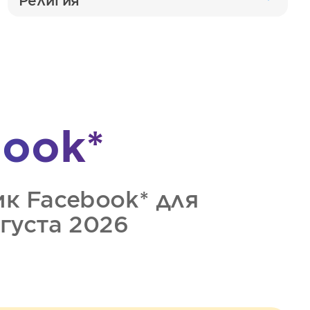
Религия
ook*
ик
Facebook*
для
вгуста 2026