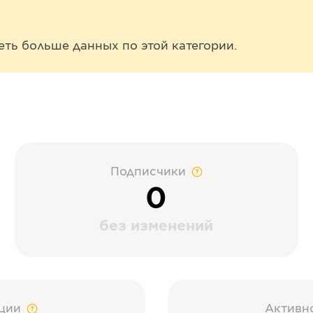
еть больше данных по этой категории.
Подписчики
0
без изменений
ции
Активн