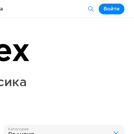
а
Войти
ex
сика
Категория