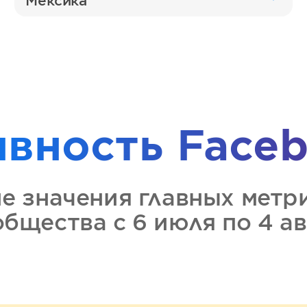
Мексика
ивность
Faceb
ие значения главных метр
общества
с 6 июля по 4 а