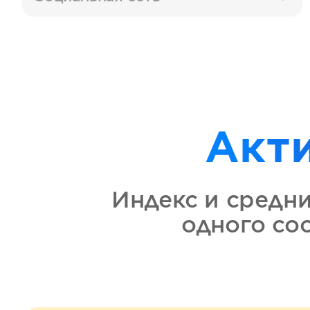
Акт
Индекс и средн
одного со