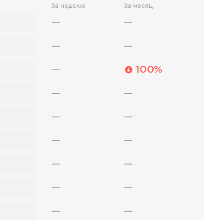
За неделю
За месяц
—
—
—
—
—
100%
—
—
—
—
—
—
—
—
—
—
—
—