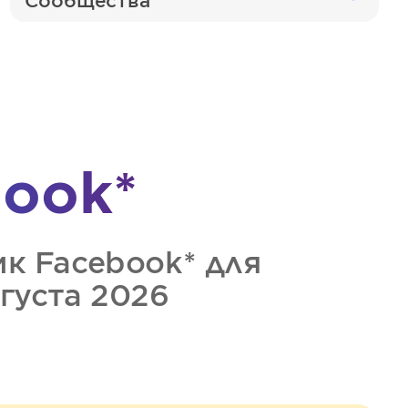
Сообщества
ook*
ик
Facebook*
для
вгуста 2026