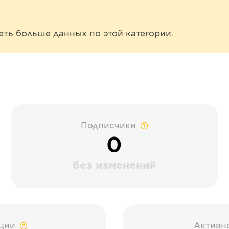
еть больше данных по этой категории.
Подписчики
0
без изменений
ции
Активн