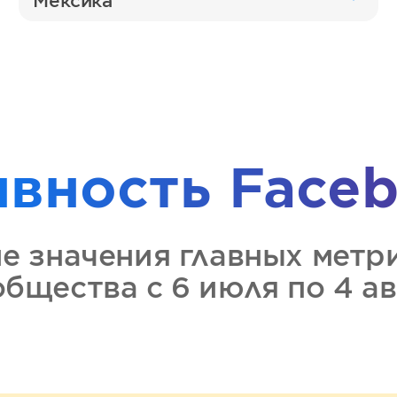
Мексика
ивность
Faceb
ие значения главных метр
общества
с 6 июля по 4 а