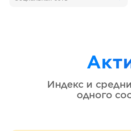
Акт
Индекс и средн
одного со