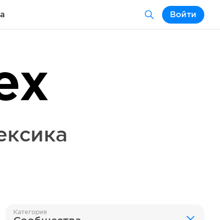
а
Войти
ex
ексика
Категория