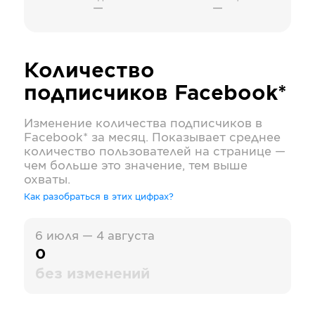
—
—
Количество
подписчиков
Facebook*
Изменение количества подписчиков в
Facebook*
за месяц. Показывает среднее
количество пользователей на странице —
чем больше это значение, тем выше
охваты.
Как разобраться в этих цифрах?
6 июля — 4 августа
0
без изменений