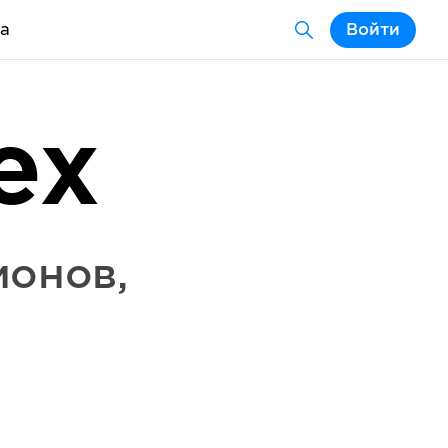
а
Войти
ex
ионов
,