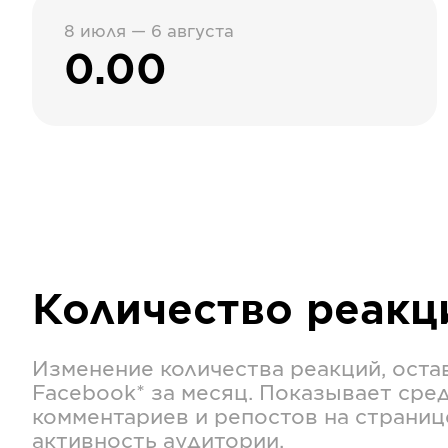
8 июля — 6 августа
0.00
Количество реак
Изменение количества реакций, оста
Facebook*
за месяц. Показывает сре
комментариев и репостов на страниц
активность аудитории.