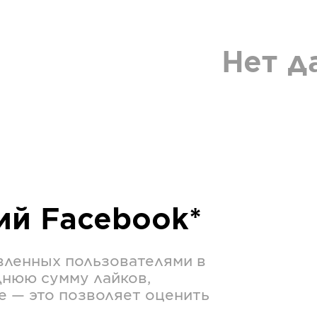
Нет д
ций
Facebook*
вленных пользователями в
днюю сумму лайков,
е — это позволяет оценить