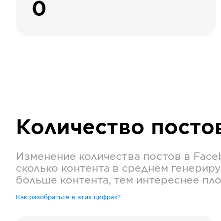
0
Количество посто
Изменение количества постов в
Face
сколько контента в среднем генериру
больше контента, тем интереснее пл
Как разобраться в этих цифрах?