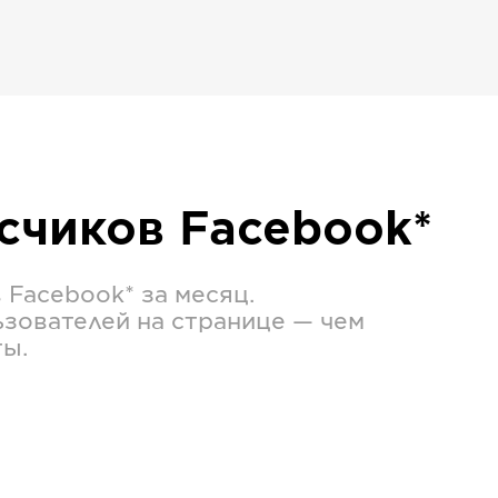
исчиков
Facebook*
в
Facebook*
за месяц.
зователей на странице — чем
ты.