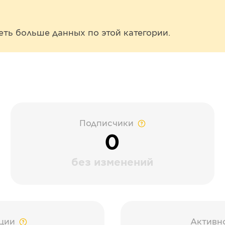
еть больше данных по этой категории.
Подписчики
0
без изменений
ции
Активн