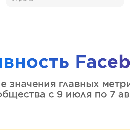
ивность
Faceb
ие значения главных метр
ообщества
с 9 июля по 7 а