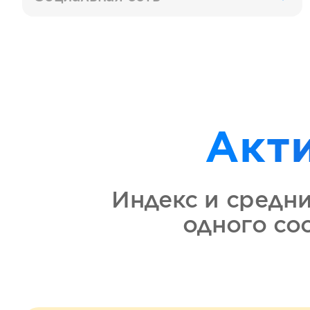
Акт
Индекс и средн
одного с