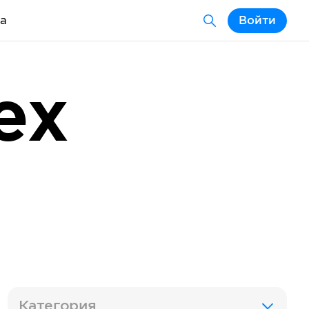
а
Войти
ex
a
Категория