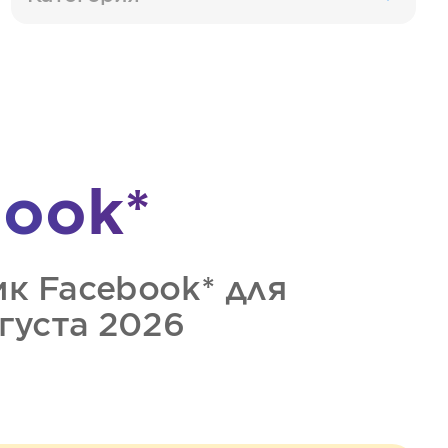
ook*
ик
Facebook*
для
вгуста 2026