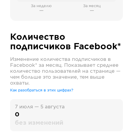
За неделю
За месяц
—
—
Количество
подписчиков
Facebook*
Изменение количества подписчиков в
Facebook*
за месяц. Показывает среднее
количество пользователей на странице —
чем больше это значение, тем выше
охваты.
Как разобраться в этих цифрах?
7 июля — 5 августа
0
без изменений