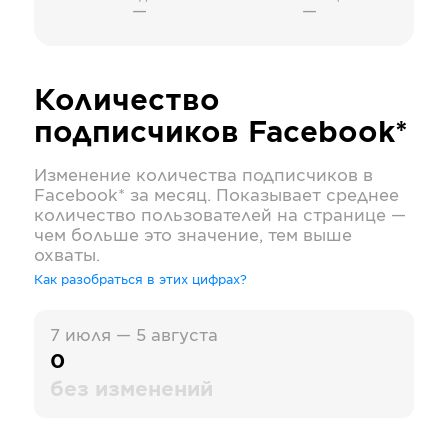
—
—
Количество
подписчиков
Facebook*
Изменение количества подписчиков в
Facebook*
за месяц. Показывает среднее
количество пользователей на странице —
чем больше это значение, тем выше
охваты.
Как разобраться в этих цифрах?
7 июля — 5 августа
0
без изменений