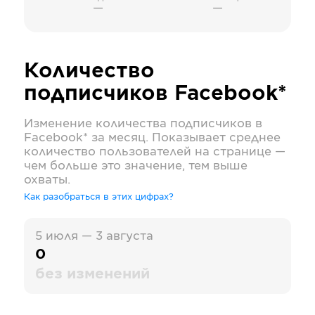
—
—
Количество
подписчиков
Facebook*
Изменение количества подписчиков в
Facebook*
за месяц. Показывает среднее
количество пользователей на странице —
чем больше это значение, тем выше
охваты.
Как разобраться в этих цифрах?
5 июля — 3 августа
0
без изменений