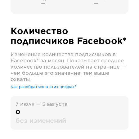
—
—
Количество
подписчиков
Facebook*
Изменение количества подписчиков в
Facebook*
за месяц. Показывает среднее
количество пользователей на странице —
чем больше это значение, тем выше
охваты.
Как разобраться в этих цифрах?
7 июля — 5 августа
0
без изменений