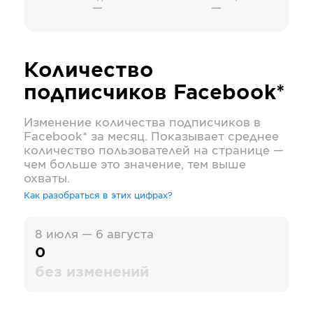
—
—
Количество
подписчиков
Facebook*
Изменение количества подписчиков в
Facebook*
за месяц. Показывает среднее
количество пользователей на странице —
чем больше это значение, тем выше
охваты.
Как разобраться в этих цифрах?
8 июля — 6 августа
0
без изменений