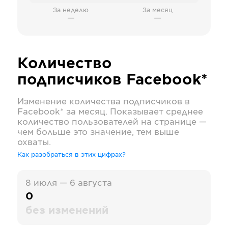
За неделю
За месяц
—
—
Количество
подписчиков
Facebook*
Изменение количества подписчиков в
Facebook*
за месяц. Показывает среднее
количество пользователей на странице —
чем больше это значение, тем выше
охваты.
Как разобраться в этих цифрах?
8 июля — 6 августа
0
без изменений