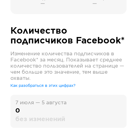
—
—
Количество
подписчиков
Facebook*
Изменение количества подписчиков в
Facebook*
за месяц. Показывает среднее
количество пользователей на странице —
чем больше это значение, тем выше
охваты.
Как разобраться в этих цифрах?
7 июля — 5 августа
0
без изменений