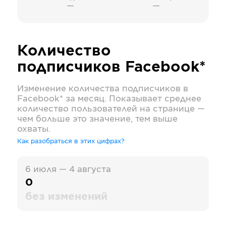
—
—
Количество
подписчиков
Facebook*
Изменение количества подписчиков в
Facebook*
за месяц. Показывает среднее
количество пользователей на странице —
чем больше это значение, тем выше
охваты.
Как разобраться в этих цифрах?
6 июля — 4 августа
0
без изменений