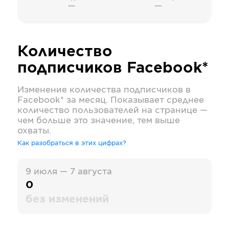
—
—
Количество
подписчиков
Facebook*
Изменение количества подписчиков в
Facebook*
за месяц. Показывает среднее
количество пользователей на странице —
чем больше это значение, тем выше
охваты.
Как разобраться в этих цифрах?
9 июля — 7 августа
0
без изменений