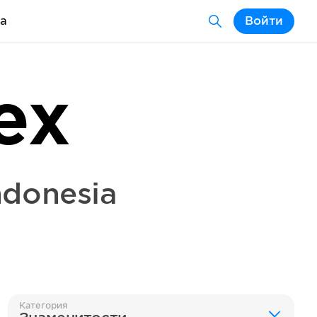
а
Войти
ex
ndonesia
Категория