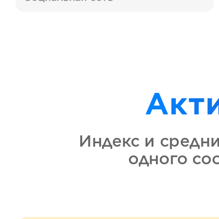
Акт
Индекс и средн
одного со