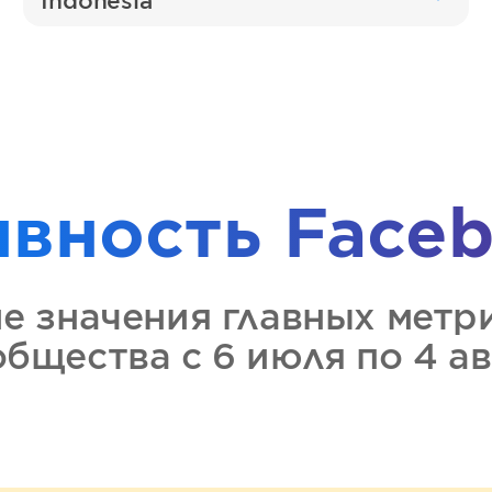
Indonesia
ивность
Faceb
ие значения главных метр
общества
с 6 июля по 4 а