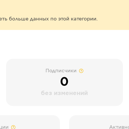
еть больше данных по этой категории.
Подписчики
0
без изменений
ции
Активн