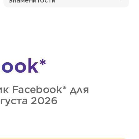
Знаменитости
ook*
ик
Facebook*
для
вгуста 2026