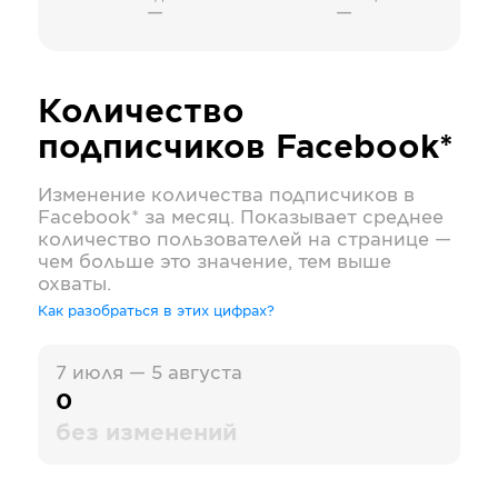
—
—
Количество
подписчиков
Facebook*
Изменение количества подписчиков в
Facebook*
за месяц. Показывает среднее
количество пользователей на странице —
чем больше это значение, тем выше
охваты.
Как разобраться в этих цифрах?
7 июля — 5 августа
0
без изменений