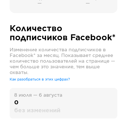
—
—
Количество
подписчиков
Facebook*
Изменение количества подписчиков в
Facebook*
за месяц. Показывает среднее
количество пользователей на странице —
чем больше это значение, тем выше
охваты.
Как разобраться в этих цифрах?
8 июля — 6 августа
0
без изменений