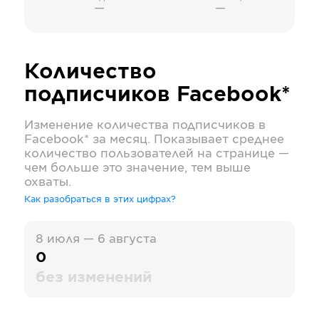
—
—
Количество
подписчиков
Facebook*
Изменение количества подписчиков в
Facebook*
за месяц. Показывает среднее
количество пользователей на странице —
чем больше это значение, тем выше
охваты.
Как разобраться в этих цифрах?
8 июля — 6 августа
0
без изменений