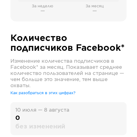
За неделю
За месяц
—
—
Количество
подписчиков
Facebook*
Изменение количества подписчиков в
Facebook*
за месяц. Показывает среднее
количество пользователей на странице —
чем больше это значение, тем выше
охваты.
Как разобраться в этих цифрах?
10 июля — 8 августа
0
без изменений