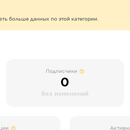
еть больше данных по этой категории.
Подписчики
0
без изменений
ции
Активн