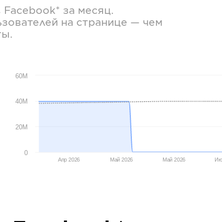
в
Facebook*
за месяц.
зователей на странице — чем
ты.
60M
40M
20M
0
Апр 2026
Май 2026
Май 2026
Ию