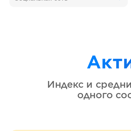
Акт
Индекс и средн
одного с