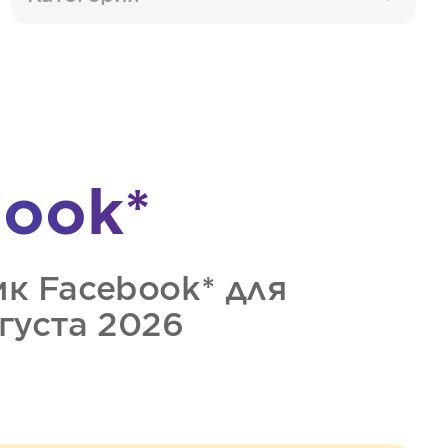
ook*
ик
Facebook*
для
вгуста 2026