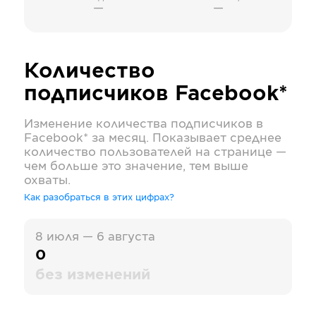
—
—
Количество
подписчиков
Facebook*
Изменение количества подписчиков в
Facebook*
за месяц. Показывает среднее
количество пользователей на странице —
чем больше это значение, тем выше
охваты.
Как разобраться в этих цифрах?
8 июля — 6 августа
0
без изменений