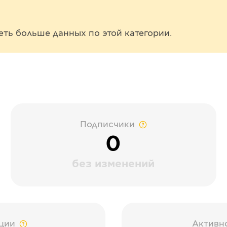
еть больше данных по этой категории.
Подписчики
0
без изменений
ции
Активн