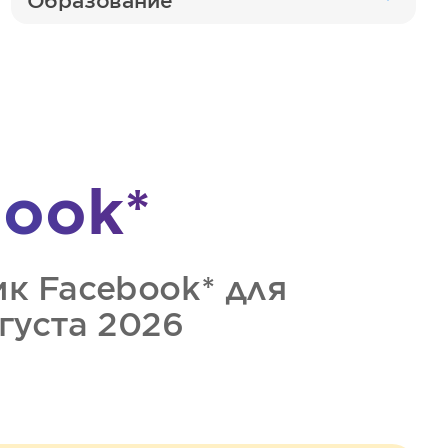
Образование
ook*
ик
Facebook*
для
вгуста 2026