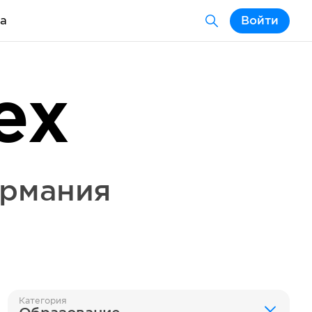
а
Войти
ex
ермания
Категория