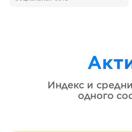
Акт
Индекс и средн
одного с