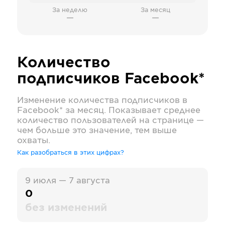
За неделю
За месяц
—
—
Количество
подписчиков
Facebook*
Изменение количества подписчиков в
Facebook*
за месяц. Показывает среднее
количество пользователей на странице —
чем больше это значение, тем выше
охваты.
Как разобраться в этих цифрах?
9 июля — 7 августа
0
без изменений