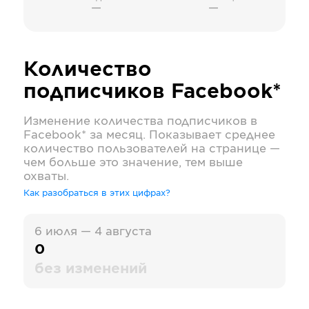
—
—
Количество
подписчиков
Facebook*
Изменение количества подписчиков в
Facebook*
за месяц. Показывает среднее
количество пользователей на странице —
чем больше это значение, тем выше
охваты.
Как разобраться в этих цифрах?
6 июля — 4 августа
0
без изменений