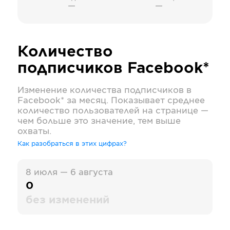
—
—
Количество
подписчиков
Facebook*
Изменение количества подписчиков в
Facebook*
за месяц. Показывает среднее
количество пользователей на странице —
чем больше это значение, тем выше
охваты.
Как разобраться в этих цифрах?
8 июля — 6 августа
0
без изменений