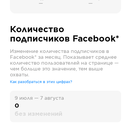
—
—
Количество
подписчиков
Facebook*
Изменение количества подписчиков в
Facebook*
за месяц. Показывает среднее
количество пользователей на странице —
чем больше это значение, тем выше
охваты.
Как разобраться в этих цифрах?
9 июля — 7 августа
0
без изменений