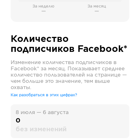
За неделю
За месяц
—
—
Количество
подписчиков
Facebook*
Изменение количества подписчиков в
Facebook*
за месяц. Показывает среднее
количество пользователей на странице —
чем больше это значение, тем выше
охваты.
Как разобраться в этих цифрах?
8 июля — 6 августа
0
без изменений