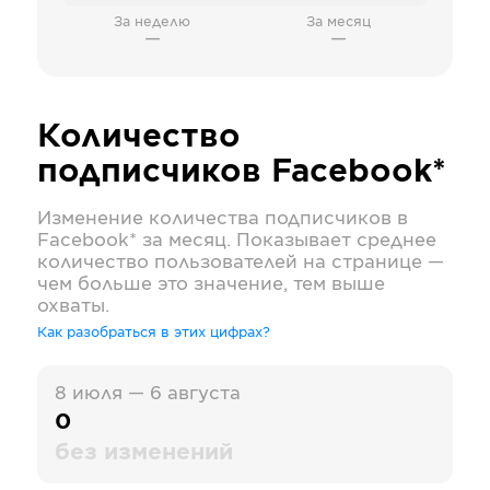
За неделю
За месяц
—
—
Количество
подписчиков
Facebook*
Изменение количества подписчиков в
Facebook*
за месяц. Показывает среднее
количество пользователей на странице —
чем больше это значение, тем выше
охваты.
Как разобраться в этих цифрах?
8 июля — 6 августа
0
без изменений