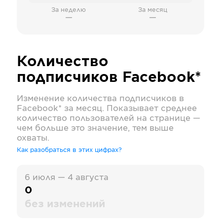
За неделю
За месяц
—
—
Количество
подписчиков
Facebook*
Изменение количества подписчиков в
Facebook*
за месяц. Показывает среднее
количество пользователей на странице —
чем больше это значение, тем выше
охваты.
Как разобраться в этих цифрах?
6 июля — 4 августа
0
без изменений