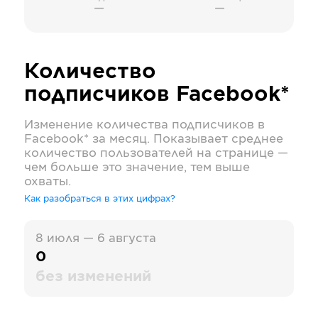
—
—
Количество
подписчиков
Facebook*
Изменение количества подписчиков в
Facebook*
за месяц. Показывает среднее
количество пользователей на странице —
чем больше это значение, тем выше
охваты.
Как разобраться в этих цифрах?
8 июля — 6 августа
0
без изменений