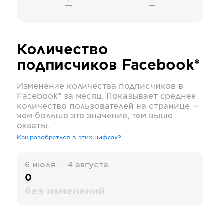
—
—
Количество
подписчиков
Facebook*
Изменение количества подписчиков в
Facebook*
за месяц. Показывает среднее
количество пользователей на странице —
чем больше это значение, тем выше
охваты.
Как разобраться в этих цифрах?
6 июля — 4 августа
0
без изменений