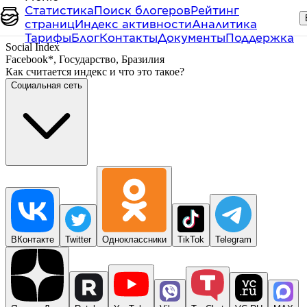
Статистика
Поиск блогеров
Рейтинг
страниц
Индекс активности
Аналитика
Тарифы
Блог
Контакты
Документы
Поддержка
Social Index
Facebook*
,
Государство
,
Бразилия
Как считается индекс и что это такое?
Социальная сеть
ВКонтакте
Twitter
Одноклассники
TikTok
Telegram