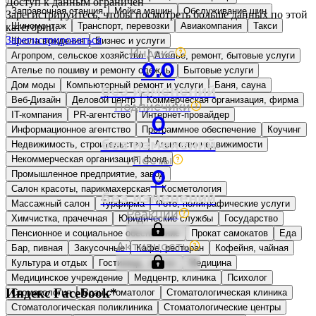
Доступ к данным ограничен
Заправочная станция
Мойка машин
Обслуживание шин
Зарегистрируйтесь, чтобы посмотреть больше данных по этой
Шиномонтаж
Транспорт, перевозки
Авиакомпания
Такси
категории.
Зарегистрироваться
Школа вождения
Бизнес и услуги
Индекс
Агропром, сельское хозяйство
Ателье, ремонт, бытовые услуги
0.0
Ателье по пошиву и ремонту одежды
Бытовые услуги
Дом моды
Компьютерный ремонт и услуги
Баня, сауна
без изменений
Веб-Дизайн
Деловой центр
Коммерческая организация, фирма
Подписчики
IT-компания
PR-агентство
Интернет-провайдер
0
Информационное агентство
Программное обеспечение
Коучинг
без изменений
Недвижимость, строительство
Агентство недвижимости
Некоммерческая организация, фонд
Посты
Промышленное предприятие, завод
0
Салон красоты, парикмахерская
Косметология
без изменений
Массажный салон
Турфирма
Фото, полиграфические услуги
Реакции
Химчистка, прачечная
Юридические службы
Государство
Пенсионное и социальное обеспечение
Прокат самокатов
Еда
Активность
Бар, пивная
Закусочные
Кафе, ресторан
Кофейня, чайная
Культура и отдых
Гостиница, хостел
Медицина
Медицинское учреждение
Медцентр, клиника
Психолог
Индекс
Facebook*
Стоматология
Врач-стоматолог
Стоматологическая клиника
Стоматологическая поликлиника
Стоматологические центры