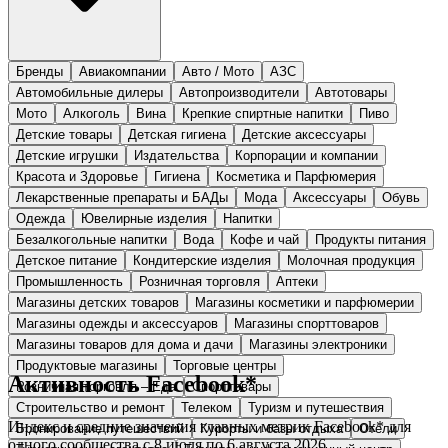
Бренды
Авиакомпании
Авто / Мото
АЗС
Автомобильные дилеры
Автопроизводители
Автотовары
Мото
Алкоголь
Вина
Крепкие спиртные напитки
Пиво
Детские товары
Детская гигиена
Детские аксессуары
Детские игрушки
Издательства
Корпорации и компании
Красота и Здоровье
Гигиена
Косметика и Парфюмерия
Лекарственные препараты и БАДы
Мода
Аксессуары
Обувь
Одежда
Ювелирные изделия
Напитки
Безалкогольные напитки
Вода
Кофе и чай
Продукты питания
Детское питание
Кондитерские изделия
Молочная продукция
Промышленность
Розничная торговля
Аптеки
Магазины детских товаров
Магазины косметики и парфюмерии
Магазины одежды и аксессуаров
Магазины спорттоваров
Магазины товаров для дома и дачи
Магазины электроники
Продуктовые магазины
Торговые центры
Активность
Facebook*
Розничная торговля – Еда
Спорттовары
Строительство и ремонт
Телеком
Туризм и путешествия
Индекс и средние значения главных метрик
Facebook*
для
Бронирование путешествий
Курорты и базы отдыха
Отели
одного сообщества
с 8 июля по 6 августа 2026