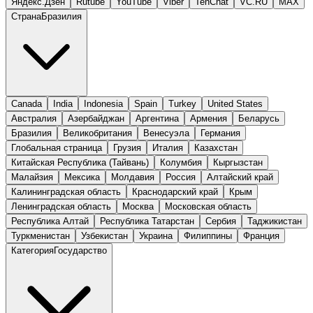
Яндекс.Дзен
Rutube
YouTube
Viber
TenChat
VC.RU
MAX
Страна
Бразилия
Canada
India
Indonesia
Spain
Turkey
United States
Австралия
Азербайджан
Аргентина
Армения
Беларусь
Бразилия
Великобритания
Венесуэла
Германия
Глобальная страница
Грузия
Италия
Казахстан
Китайская Республика (Тайвань)
Колумбия
Кыргызстан
Малайзия
Мексика
Молдавия
Россия
Алтайский край
Калининградская область
Краснодарский край
Крым
Ленинградская область
Москва
Московская область
Республика Алтай
Республика Татарстан
Сербия
Таджикистан
Туркменистан
Узбекистан
Украина
Филиппины
Франция
Категория
Государство