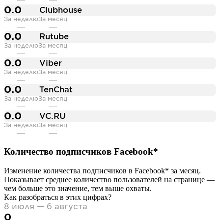
0.0
Clubhouse
За неделю
За месяц
—
—
0.0
Rutube
За неделю
За месяц
—
—
0.0
Viber
За неделю
За месяц
—
—
0.0
TenChat
За неделю
За месяц
—
—
0.0
VC.RU
За неделю
За месяц
—
—
Количество подписчиков
Facebook*
Изменение количества подписчиков в
Facebook*
за месяц.
Показывает среднее количество пользователей на странице —
чем больше это значение, тем выше охваты.
Как разобраться в этих цифрах?
8 июля — 6 августа
0