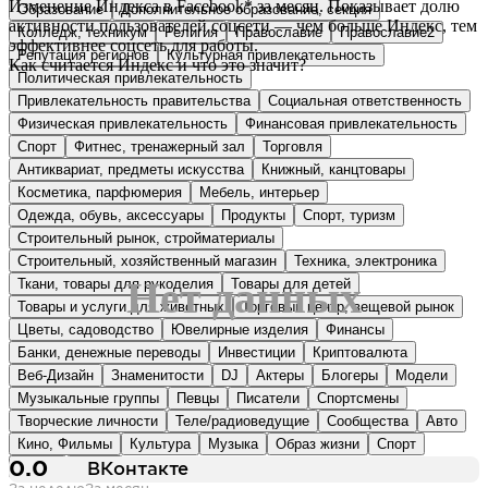
Изменение Индекса в
Facebook*
за месяц. Показывает долю
Образование
Дополнительное образование, секция
активности пользователей соцсети — чем больше Индекс, тем
Колледж, техникум
Религия
Православие
Православие2
эффективнее соцсеть для работы.
Репутация регионов
Культурная привлекательность
Как считается Индекс и что это значит?
Политическая привлекательность
Привлекательность правительства
Социальная ответственность
Физическая привлекательность
Финансовая привлекательность
Спорт
Фитнес, тренажерный зал
Торговля
Антиквариат, предметы искусства
Книжный, канцтовары
Косметика, парфюмерия
Мебель, интерьер
Одежда, обувь, аксессуары
Продукты
Спорт, туризм
Строительный рынок, стройматериалы
Строительный, хозяйственный магазин
Техника, электроника
Нет данных
Ткани, товары для рукоделия
Товары для детей
Товары и услуги для животных
Торговый центр, вещевой рынок
Цветы, садоводство
Ювелирные изделия
Финансы
Банки, денежные переводы
Инвестиции
Криптовалюта
Веб-Дизайн
Знаменитости
DJ
Актеры
Блогеры
Модели
Музыкальные группы
Певцы
Писатели
Спортсмены
Творческие личности
Теле/радиоведущие
Сообщества
Авто
Кино, Фильмы
Культура
Музыка
Образ жизни
Спорт
Хобби
Юмор
0.0
ВКонтакте