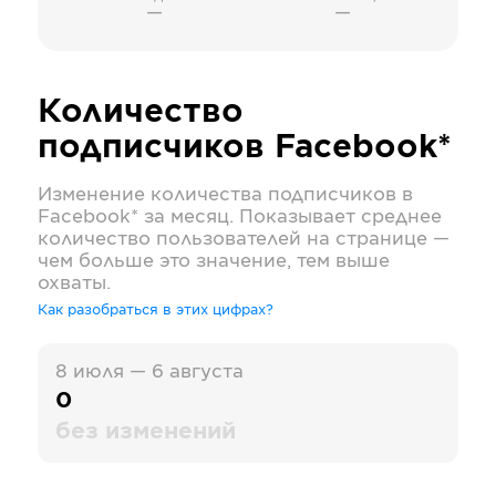
—
—
Количество
подписчиков
Facebook*
Изменение количества подписчиков в
Facebook*
за месяц. Показывает среднее
количество пользователей на странице —
чем больше это значение, тем выше
охваты.
Как разобраться в этих цифрах?
8 июля — 6 августа
0
без изменений