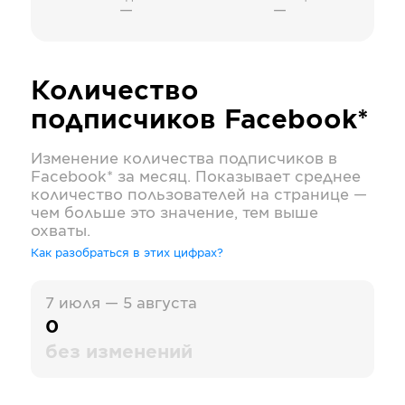
—
—
Количество
подписчиков
Facebook*
Изменение количества подписчиков в
Facebook*
за месяц. Показывает среднее
количество пользователей на странице —
чем больше это значение, тем выше
охваты.
Как разобраться в этих цифрах?
7 июля — 5 августа
0
без изменений