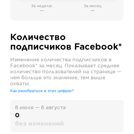
За неделю
За месяц
—
—
Количество
подписчиков
Facebook*
Изменение количества подписчиков в
Facebook*
за месяц. Показывает среднее
количество пользователей на странице —
чем больше это значение, тем выше
охваты.
Как разобраться в этих цифрах?
8 июля — 6 августа
0
без изменений