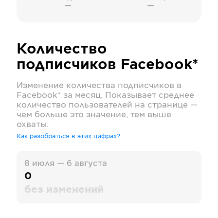
—
—
Количество
подписчиков
Facebook*
Изменение количества подписчиков в
Facebook*
за месяц. Показывает среднее
количество пользователей на странице —
чем больше это значение, тем выше
охваты.
Как разобраться в этих цифрах?
8 июля — 6 августа
0
без изменений