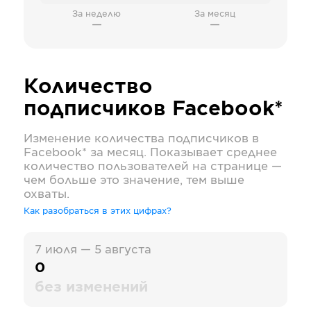
За неделю
За месяц
—
—
Количество
подписчиков
Facebook*
Изменение количества подписчиков в
Facebook*
за месяц. Показывает среднее
количество пользователей на странице —
чем больше это значение, тем выше
охваты.
Как разобраться в этих цифрах?
7 июля — 5 августа
0
без изменений