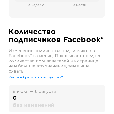
За неделю
За месяц
—
—
Количество
подписчиков
Facebook*
Изменение количества подписчиков в
Facebook*
за месяц. Показывает среднее
количество пользователей на странице —
чем больше это значение, тем выше
охваты.
Как разобраться в этих цифрах?
8 июля — 6 августа
0
без изменений