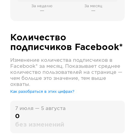
За неделю
За месяц
—
—
Количество
подписчиков
Facebook*
Изменение количества подписчиков в
Facebook*
за месяц. Показывает среднее
количество пользователей на странице —
чем больше это значение, тем выше
охваты.
Как разобраться в этих цифрах?
7 июля — 5 августа
0
без изменений