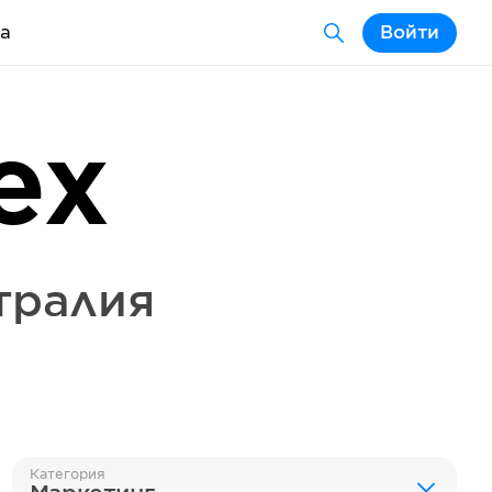
а
Войти
ex
тралия
Категория