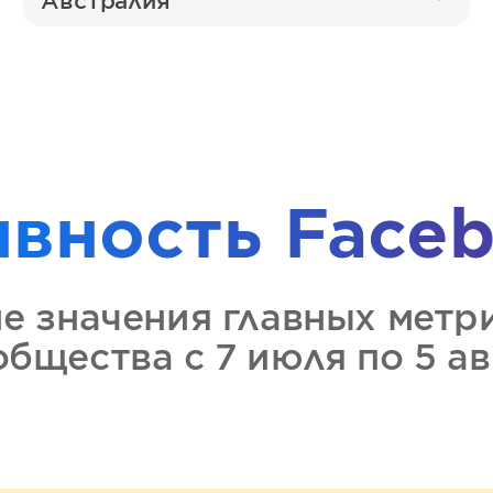
Австралия
ивность
Faceb
ие значения главных метр
ообщества
с 7 июля по 5 а