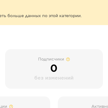
еть больше данных по этой категории.
Подписчики
0
без изменений
ции
Активн