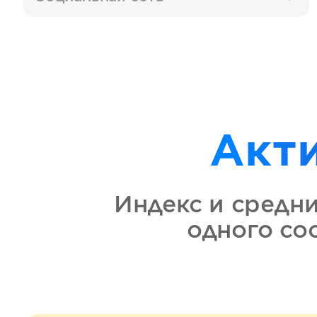
Акт
Индекс и средн
одного с