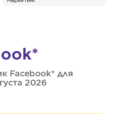
Маркетинг
ook*
ик
Facebook*
для
вгуста 2026