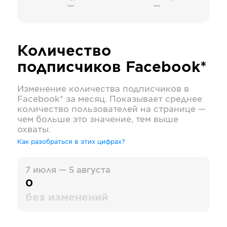
—
—
Количество
подписчиков
Facebook*
Изменение количества подписчиков в
Facebook*
за месяц. Показывает среднее
количество пользователей на странице —
чем больше это значение, тем выше
охваты.
Как разобраться в этих цифрах?
7 июля — 5 августа
0
без изменений