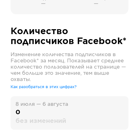
—
—
Количество
подписчиков
Facebook*
Изменение количества подписчиков в
Facebook*
за месяц. Показывает среднее
количество пользователей на странице —
чем больше это значение, тем выше
охваты.
Как разобраться в этих цифрах?
8 июля — 6 августа
0
без изменений